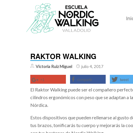
Skip
Ini
to
content
RAKTOR WALKING
Victoria Ruiz Miguel
julio 4, 2017
+1
compartir
tweet
El Raktor Walking puede ser el compañero perfecto
cilindros ergonómicos con peso que se adaptan a la
Nórdica.
Estos dispositivos que pueden rellenarse al gusto 
tus brazos, tonificarás tu cuerpo y mejorarás la co
con tus bastones de Nordic Walking.