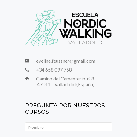
eveline.feussner@gmail.com
+34 658 097 758
Camino del Cementerio, nº8
47011 - Valladolid (España)
PREGUNTA POR NUESTROS
CURSOS