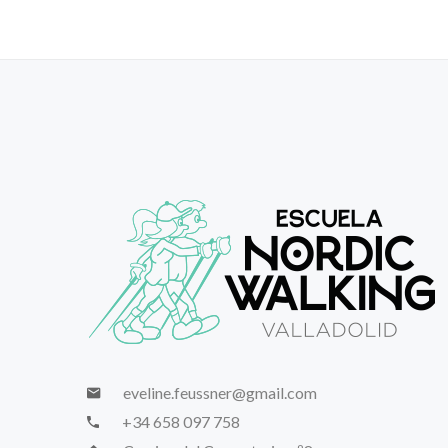
eveline.feussner@gmail.com
+34 658 097 758