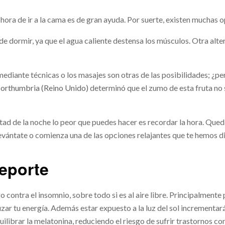
la hora de ir a la cama es de gran ayuda. Por suerte, existen muchas
e dormir, ya que el agua caliente destensa los músculos. Otra alter
 mediante técnicas o los masajes son otras de las posibilidades; ¿p
orthumbria (Reino Unido)
determinó que el zumo de esta fruta no 
d de la noche lo peor que puedes hacer es recordar la hora. Quedar
evántate o comienza una de las opciones relajantes que te hemos d
deporte
o contra el insomnio, sobre todo si es al aire libre. Principalmente
uzar tu energía. Además estar expuesto a la luz del sol incrementa
uilibrar la melatonina, reduciendo el riesgo de sufrir trastornos c