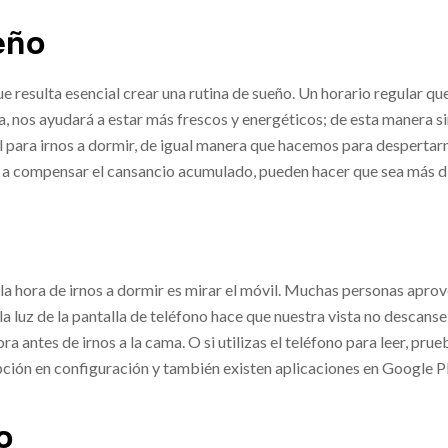
eño
 resulta esencial crear una rutina de sueño. Un horario regular que
a, nos ayudará a estar más frescos y energéticos; de esta manera s
vil para irnos a dormir, de igual manera que hacemos para desperta
a compensar el cansancio acumulado, pueden hacer que sea más difíc
 hora de irnos a dormir es mirar el móvil. Muchas personas aprov
la luz de la pantalla de teléfono hace que nuestra vista no descan
 antes de irnos a la cama. O si utilizas el teléfono para leer, prueb
ción en configuración y también existen aplicaciones en Google Pl
o