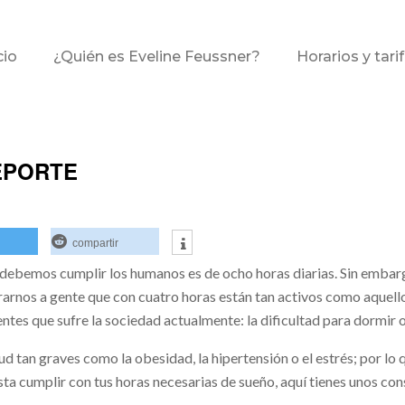
cio
¿Quién es Eveline Feussner?
Horarios y tari
EPORTE
compartir
e debemos cumplir los humanos es de ocho horas diarias. Sin embar
arnos a gente que con cuatro horas están tan activos como aquello
ntes que sufre la sociedad actualmente: la dificultad para dormir 
d tan graves como la obesidad, la hipertensión o el estrés; por lo
sta cumplir con tus horas necesarias de sueño, aquí tienes unos co