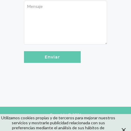
Enviar
Copyright © 2026
Utilizamos cookies propias y de terceros para mejorar nuestros
ESCUELA NORDIC WALKING Valladolid
servicios y mostrarle publicidad relacionada con sus
Todos los derechos reservados
preferencias mediante el análisis de sus hábitos de