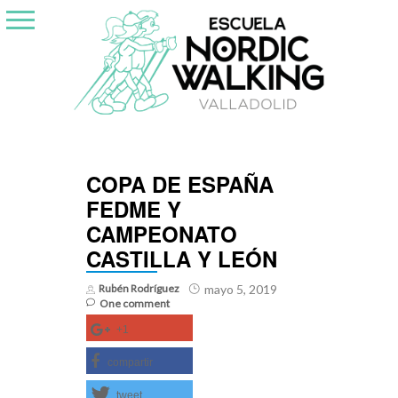
Skip
to
content
COPA DE ESPAÑA
FEDME Y
CAMPEONATO
CASTILLA Y LEÓN
Rubén Rodríguez
mayo 5, 2019
One comment
+1
compartir
tweet