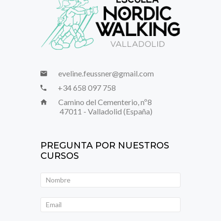
eveline.feussner@gmail.com
+34 658 097 758
Camino del Cementerio, nº8
47011 - Valladolid (España)
PREGUNTA POR NUESTROS
CURSOS