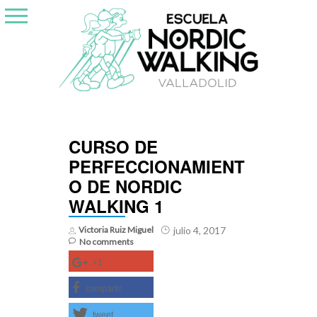
Skip
to
content
CURSO DE
PERFECCIONAMIENT
O DE NORDIC
WALKING 1
Victoria Ruiz Miguel
julio 4, 2017
No comments
+1
compartir
tweet