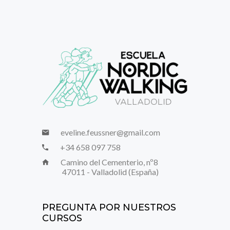
eveline.feussner@gmail.com
+34 658 097 758
Camino del Cementerio, nº8
47011 - Valladolid (España)
PREGUNTA POR NUESTROS
CURSOS