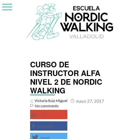
Skip
to
content
CURSO DE
INSTRUCTOR ALFA
NIVEL 2 DE NORDIC
WALKING
Victoria Ruiz Miguel
mayo 27, 2017
No comments
+1
compartir
tweet