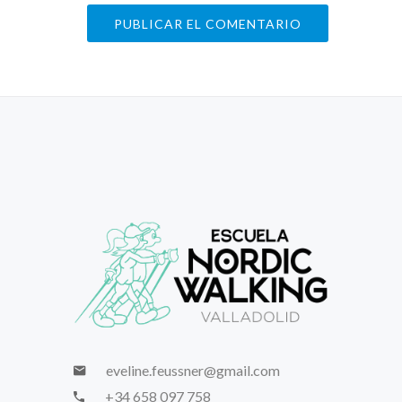
eveline.feussner@gmail.com
+34 658 097 758