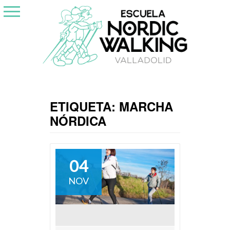
Skip
to
content
ETIQUETA:
MARCHA
NÓRDICA
04
NOV